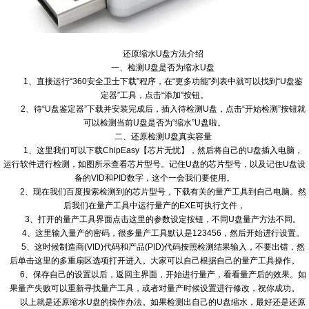
还原缩水U盘方法介绍
一、检测U盘是否为缩水U盘
1、直接运行“360安全卫士下载”程序，在“更多功能”列表中就可以找到“U盘鉴
定器”工具，点击“添加”按钮。
2、待“U盘鉴定器”下载并安装完成后，插入待检测U盘，点击“开始检测”按钮就
可以检测当前U盘是否为“缩水”U盘啦。
二、还原检测U盘真实容量
1、这里我们可以下载ChipEasy【芯片无忧】，然后将自己的U盘插入电脑，
运行软件进行检测，如图所示查看芯片型号。记住U盘的芯片型号，以及记住U盘设
备的VID和PID数字，这个一会我们要使用。
2、现在我们百度搜索检测到的芯片型号，下载有关的量产工具到自己电脑。然
后我们在量产工具中运行量产的EXE可执行文件，
3、打开的量产工具界面点击这里的参数设定按钮，不同U盘量产方法不同。
4、这里输入量产的密码，很多量产工具默认是123456，然后开始进行设置。
5、这时候制造商(VID)代码和产品(PID)代码按照检测结果输入，不要出错，然
后单击这里的多重扇区选项打开进入。大家可以自己根据自己的量产工具操作。
6、保存自己的设置以后，返回主界面，开始进行量产，看看量产后的效果。如
果量产失败可以重新寻找量产工具，或者对量产时候设置进行修改，祝你成功。
以上就是还原缩水U盘的操作办法。如果检测出自己的U盘缩水，最好还是还原