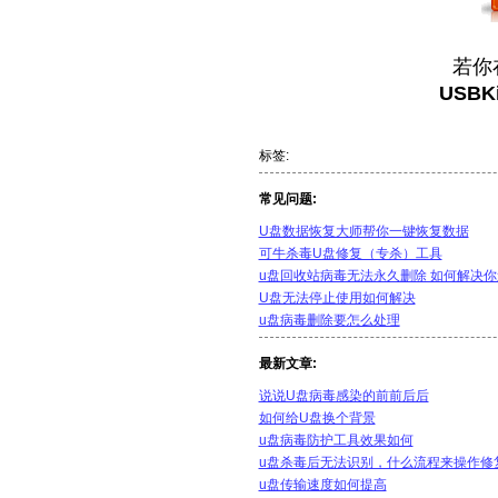
若你
USBK
标签:
常见问题:
U盘数据恢复大师帮你一键恢复数据
可牛杀毒U盘修复（专杀）工具
u盘回收站病毒无法永久删除 如何解决你
U盘无法停止使用如何解决
u盘病毒删除要怎么处理
最新文章:
说说U盘病毒感染的前前后后
如何给U盘换个背景
u盘病毒防护工具效果如何
u盘杀毒后无法识别，什么流程来操作修
u盘传输速度如何提高