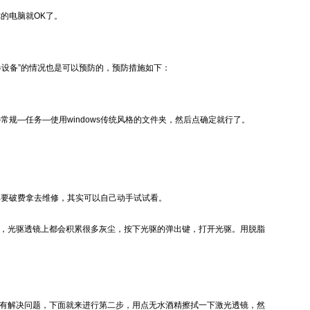
的电脑就OK了。
卷设备”的情况也是可以预防的，预防措施如下：
规—任务—使用windows传统风格的文件夹，然后点确定就行了。
非要破费拿去维修，其实可以自己动手试试看。
灰，光驱透镜上都会积累很多灰尘，按下光驱的弹出键，打开光驱。用脱脂
没有解决问题，下面就来进行第二步，用点无水酒精擦拭一下激光透镜，然