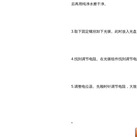
后再用纯净水擦干净。
3.取下固定螺丝卸下光驱。此时放入光
4.找到调节电阻。在光驱组件找到调节电
5.调整电位器。先顺时针调节电阻，大致
"