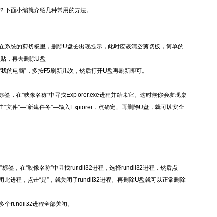
？下面小编就介绍几种常用的方法。
在系统的剪切板里，删除U盘会出现提示，此时应该清空剪切板，简单的
贴，再去删除U盘
我的电脑”，多按F5刷新几次，然后打开U盘再刷新即可。
，在“映像名称”中寻找Explorer.exe进程并结束它。这时候你会发现桌
文件”—“新建任务”—输入Expiorer，点确定。再删除U盘，就可以安全
签，在“映像名称”中寻找rundll32进程，选择rundll32进程，然后点
此进程，点击“是”，就关闭了rundll32进程。再删除U盘就可以正常删除
多个rundll32进程全部关闭。