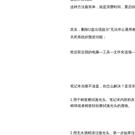
这种方法最简单，就是浪费时间，重启你
其实，删除U盘出现提示“无法停止通用
关闭系统的预览功能；
然后双击我的电脑—工具—文件夹选项—常
笔记本光驱不读盘，你怎么解决？是否
1.用干棉签擦拭激光头。笔记本内部积
棉球或者棉签轻轻擦拭激光头的透镜。
2.用无水酒精清洁激光头。第一步如果