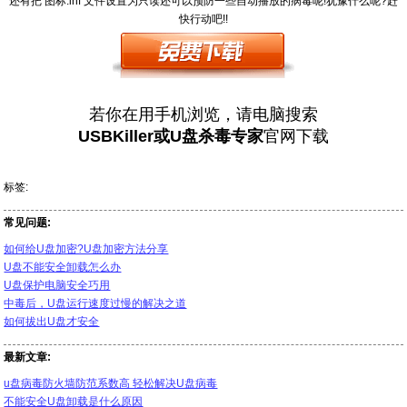
还有把 图标.inf 文件设置为只读还可以预防一些自动播放的病毒呢!犹豫什么呢?赶
快行动吧!!
若你在用手机浏览，请电脑搜索
USBKiller或U盘杀毒专家
官网下载
标签:
常见问题:
如何给U盘加密?U盘加密方法分享
U盘不能安全卸载怎么办
U盘保护电脑安全巧用
中毒后，U盘运行速度过慢的解决之道
如何拔出U盘才安全
最新文章:
u盘病毒防火墙防范系数高 轻松解决U盘病毒
不能安全U盘卸载是什么原因