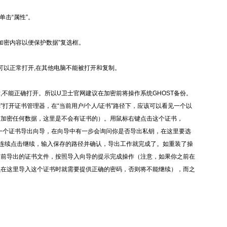
单击“属性”。
中“加密内容以便保护数据”复选框。
可以正常打开,在其他电脑不能被打开和复制。
,不能正确打开。所以U卫士官网建议在加密前将操作系统GHOST备份。
.msc”打开证书管理器，在“当前用户/个人/证书”路径下，应该可以看见一个以
有加密任何数据，这里是不会有证书的）。用鼠标右键点击这个证书，
弹出一个证书导出向导，在向导中有一步会询问你是否导出私钥，在这里要选
，连续点击继续，输入保存的路径并确认，导出工作就完成了。如重装了操
之前导出的证书文件，按照导入向导的提示完成操作（注意，如果你之前在
么在这里导入这个证书时就需要提供正确的密码，否则将不能继续），而之