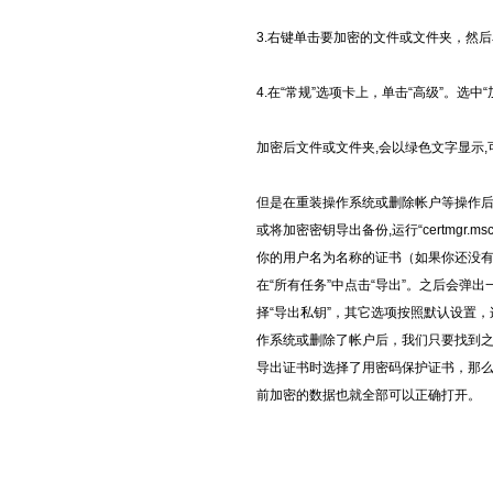
3.右键单击要加密的文件或文件夹，然后
4.在“常规”选项卡上，单击“高级”。选
加密后文件或文件夹,会以绿色文字显示,
但是在重装操作系统或删除帐户等操作后
或将加密密钥导出备份,运行“certmgr
你的用户名为名称的证书（如果你还没
在“所有任务”中点击“导出”。之后会
择“导出私钥”，其它选项按照默认设置
作系统或删除了帐户后，我们只要找到
导出证书时选择了用密码保护证书，那
前加密的数据也就全部可以正确打开。