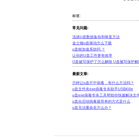
标签:
常见问题:
浅谈U盘数据备份和恢复方法
金士顿u盘驱动怎么下载
u盘能加速系统吗 ？
让你的U盘工作更有效率
U盘被写保护了怎么解除 U盘被写保护解
最新文章:
怎样让u盘不中病毒，有什么方法吗？
u盘文件夹exe病毒专杀助手USBKille
u盘exe病毒专杀工具帮助你快速解决文
u盘自启动病毒最简单的方式是什么
u盘无法重命名怎么办？