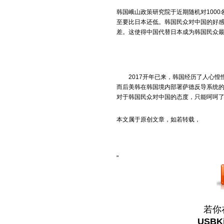
韩国峨山政策研究院于近期随机对100
至要比日本还低。韩国民众对中国的好感度
差。这使得中国代替日本成为韩国民众
2017开年已来，韩国经历了人心惶惶
而后美韩在韩国境内部署萨德反导系统
对于韩国民众对中国的态度，只能呵呵
本文属于原创文章，如若转载，
"
若你
USBK