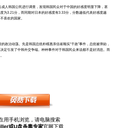
0名成人韩国公民进行调查，发现韩国民众对于中国的好感度明显下降，甚
为3.21分，而同期对日本的好感度有3.33分，分数越低代表好感度越
最不喜欢的国家。
的政治动荡。先是韩国总统朴槿惠亲信崔顺实“干政”事件，总统被弹劾，
的决定引发了中韩外交争端。种种事件对于韩国民众来说都不是好消息。而
了。
在用手机浏览，请电脑搜索
iller或U盘杀毒专家
官网下载