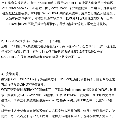
文件将永久被更改。有一个Strike程序，调用CreateFile直接写入磁盘第一个扇区，
在XP和Windows７下都有效，由于ewf和fbwf不保护磁盘的第一个扇区，这会导致
磁盘数据全部丢失。有时在EWF和FBWF保护的系统中，用户自行磁盘分区更改，
比如更改活动分区，将导致系统不能启动，EWF和FBWF对此无能为力。由于
FBWF和EWF不能拦截全部写操作，导致U盘寿命缩短，系统意外损坏。
2、USBXP设备安装不能自动“下一步”问题。
还有一个问题，XP系统在安装设备驱动时，并不像Win7，会自动“下一步”，往往鼠
标按到手抽筋，而且，有时，比如使用传世经典的深度6.2精简系统制作的
USBboot，在只有USB鼠标和键盘的机器上将安装不下去。
3、安装问题。
微软的XPE（WES2009）安装是体力活，USBoot已经比较容易了，目前网络上发
布流行的多是.GHO的镜像文件。
WES7要安装到USB比XPE简单多了，下载这个oldtreeusb.xml和微软的IBW，按提
示一路就可安装USBWin7到USB盘中。安装USBWin7，就是将上面注册表文件直
接导入，再将这个系统镜像使用imagex或者ghost拷贝到USB盘中，设置MBR引
导。
对于专业人士或者喜欢折腾系统的人这样安装多不是问题。但是对于只是想图方便
使用一把，或者是非专业人士而言，这样安装都嫌复杂了，也容易发生人为差错。