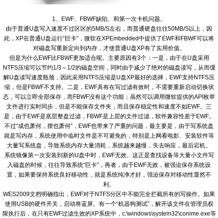
1、EWF、FBWF缺陷、和第一次卡机问题。
由于普通U盘写入速度不过区区的5MB/S左右，而普通硬盘往往50MB/S以上，因
此，XP在普通U盘运行“巨卡”，微软在XPEmbedded中提供了EWF和FBWF可以将
对磁盘写重新定向到内存，才使普通U盘XP有了实用价值。
但是为什么EWF比FBWF更加适合呢。主要原因有3个：一是，由于在U盘采用
NTFS压缩可以节约1/3～1/2的磁盘空间，同时由于减少了绝对的磁盘读写，从而缓
解U盘读写速度瓶颈，因此采用NTFS压缩是U盘XP最好的选择，EWF支持NTFS压
缩，但是FBWF不支持。二是，EWF具有在写过滤有效时，不需要重新启动切换状
态，可以立即全部保存，而FBWF没有这个功能；虽然可以调用微软提供的API枚举
文件进行实时同步，但是不能保存文件夹，而且保存稳定性和速度不如EWF。三
是，由于EWF是底层整盘过滤，FBWF是上层的文件过滤，软件兼容性差于EWF。
不过“成也萧何，摆也萧何”，EWF也带来了严重的问题，最主要是，由于写系统盘
就是写内存，系统使用中临时文件是不可避免的，特别是上网看电影、安装软件等
大量写系统盘，导致系统内存大量消耗，系统越来越慢，失去响应，最后宕机。
系统镜像第一次安装到新的U盘中时，EWF无效。这正是查找设备等大量小文件写
入磁盘的时候，往往导致系统“巨卡”，再者，由于EWF无效，被强迫保存系统设
置，如果要保持系统良好移动性，就是系统纯净才好，强迫保存对移动性显然不
利。
WES2009文档明确指出，EWF对于NTFS分区中不能完全拦截所有的写操作。如果
使用USB的硬件开关，启动将蓝屏。有一个“机器狗测试”，解开该文件在管理员权
限执行后，在只有EWF过滤生效的XP系统中，c:\windows\system32\conime.exe等