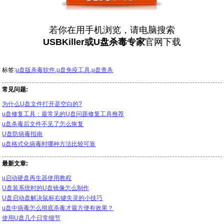
若你在用手机浏览，请电脑搜索
USBKiller或U盘杀毒专家
官网下载
标签:
u盘版杀毒软件
,
u盘免疫工具
,
u盘查杀
常见问题:
为什么U盘文件打开是空白的?
u盘修复工具：最常见的U盘问题修复工具推荐
u盘杀毒后文件不见了怎么恢复
U盘防病毒指南
u盘格式化病毒时哪种方法比较可靠
最新文章:
u启动硬盘再生器使用教程
U盘装系统时的U盘镜像怎么制作
U盘启动盘解决鼠标右键失灵的小技巧
u盘中病毒怎么彻底杀毒才最方便有效果？
使用U盘几个日常细节