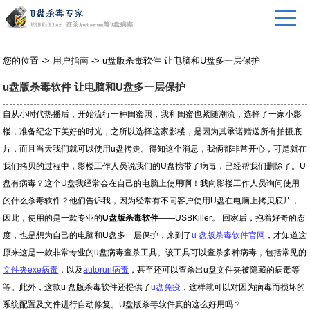
您的位置 ->
用户指南
-> u盘版杀毒软件 让电脑和U盘多一层保护
u盘版杀毒软件 让电脑和U盘多一层保护
自从小时代热播后，开始流行一种闺蜜照，我和闺蜜也紧随潮流，选择了一家小影
楼，准备纪念下美好的时光，之所以选择这家影楼，是因为其承诺赠送所有拍摄底
片，而且当天我们就可以使用u盘拷走。得知这个消息，我俩都非常开心，可是就在
我们拷贝的过程中，影楼工作人员说我们的U盘携带了病毒，已经帮我们删除了。U
盘有病毒？这个U盘我经常会在自己的电脑上使用啊！我向影楼工作人员询问使用
的什么杀毒软件？他们告诉我，因为经常有不同客户使用U盘在电脑上拷贝底片，
因此，使用的是一款专业的
U盘版杀毒软件
——USBKiller。 回家后，抱着好奇的态
度，也是想为自己的电脑和U盘多一层保护，来到了
u 盘版杀毒软件官网
，才知道这
原来这是一款非常专业的u盘病毒查杀工具。该工具可以查杀多种病毒，包括常见的
文件夹exe病毒
，以及
autorun病毒
，甚至还可以查杀出u盘文件夹被隐藏的病毒等
等。此外，这款u 盘版杀毒软件还提供了
u盘免疫
，这样就可以对因为病毒而损坏的
系统配置及文件进行自动修复。U盘版杀毒软件真的这么好用吗？