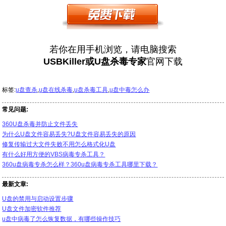
若你在用手机浏览，请电脑搜索
USBKiller或U盘杀毒专家
官网下载
标签:
u盘查杀
,
u盘在线杀毒
,
u盘杀毒工具
,
u盘中毒怎么办
常见问题:
360U盘杀毒并防止文件丢失
为什么U盘文件容易丢失?U盘文件容易丢失的原因
修复传输过大文件失败不用怎么格式化U盘
有什么好用方便的VBS病毒专杀工具？
360u盘病毒专杀怎么样？360u盘病毒专杀工具哪里下载？
最新文章:
U盘的禁用与启动设置步骤
U盘文件加密软件推荐
u盘中病毒了怎么恢复数据，有哪些操作技巧