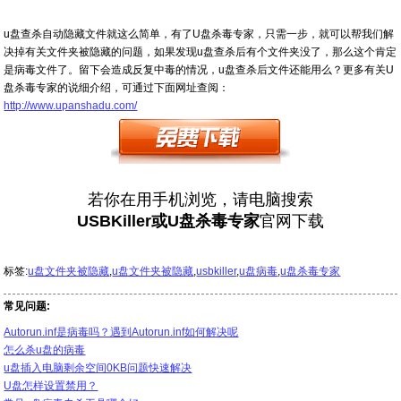
u盘查杀自动隐藏文件就这么简单，有了U盘杀毒专家，只需一步，就可以帮我们解
决掉有关文件夹被隐藏的问题，如果发现u盘查杀后有个文件夹没了，那么这个肯定
是病毒文件了。留下会造成反复中毒的情况，u盘查杀后文件还能用么？更多有关U
盘杀毒专家的说细介绍，可通过下面网址查阅：
http://www.upanshadu.com/
若你在用手机浏览，请电脑搜索
USBKiller或U盘杀毒专家
官网下载
标签:
u盘文件夹被隐藏
,
u盘文件夹被隐藏
,
usbkiller
,
u盘病毒
,
u盘杀毒专家
常见问题:
Autorun.inf是病毒吗？遇到Autorun.inf如何解决呢
怎么杀u盘的病毒
u盘插入电脑剩余空间0KB问题快速解决
U盘怎样设置禁用？