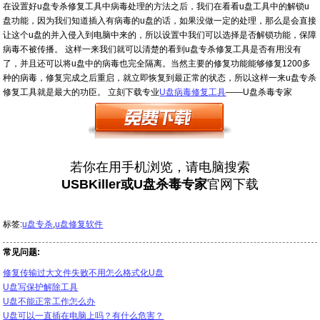
在设置好u盘专杀修复工具中病毒处理的方法之后，我们在看看u盘工具中的解锁u
盘功能，因为我们知道插入有病毒的u盘的话，如果没做一定的处理，那么是会直接
让这个u盘的并入侵入到电脑中来的，所以设置中我们可以选择是否解锁功能，保障
病毒不被传播。 这样一来我们就可以清楚的看到u盘专杀修复工具是否有用没有
了，并且还可以将u盘中的病毒也完全隔离。当然主要的修复功能能够修复1200多
种的病毒，修复完成之后重启，就立即恢复到最正常的状态，所以这样一来u盘专杀
修复工具就是最大的功臣。 立刻下载专业
U盘病毒修复工具
——U盘杀毒专家
若你在用手机浏览，请电脑搜索
USBKiller或U盘杀毒专家
官网下载
标签:
u盘专杀
,
u盘修复软件
常见问题:
修复传输过大文件失败不用怎么格式化U盘
U盘写保护解除工具
U盘不能正常工作怎么办
U盘可以一直插在电脑上吗？有什么危害？