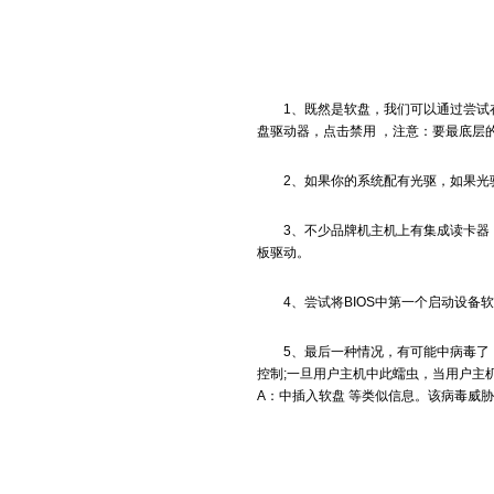
1、既然是软盘，我们可以通过尝试在设
盘驱动器，点击禁用 ，注意：要最底层
2、如果你的系统配有光驱，如果光驱
3、不少品牌机主机上有集成读卡器，
板驱动。
4、尝试将BIOS中第一个启动设备软
5、最后一种情况，有可能中病毒了，A
控制;一旦用户主机中此蠕虫，当用户主
A：中插入软盘 等类似信息。该病毒威