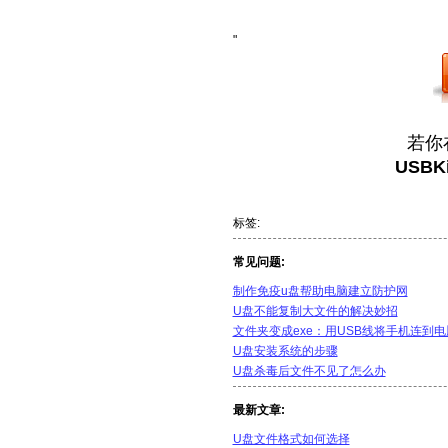
"
若你
USBK
标签:
常见问题:
制作免疫u盘帮助电脑建立防护网
U盘不能复制大文件的解决妙招
文件夹变成exe：用USB线将手机连到
U盘安装系统的步骤
U盘杀毒后文件不见了怎么办
最新文章:
U盘文件格式如何选择