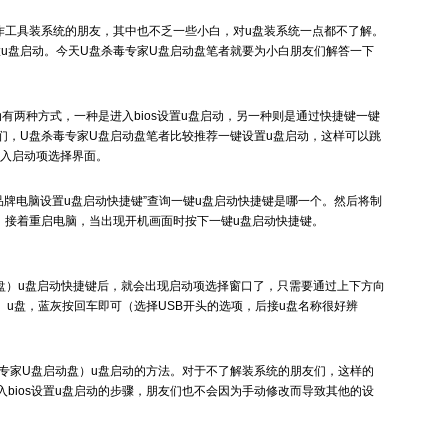
作工具装系统的朋友，其中也不乏一些小白，对u盘装系统一点都不了解。
u盘启动。今天U盘杀毒专家U盘启动盘笔者就要为小白朋友们解答一下
有两种方式，一种是进入bios设置u盘启动，另一种则是通过快捷键一键
们，U盘杀毒专家U盘启动盘笔者比较推荐一键设置u盘启动，这样可以跳
进入启动项选择界面。
品牌电脑设置u盘启动快捷键”查询一键u盘启动快捷键是哪一个。然后将制
，接着重启电脑，当出现开机画面时按下一键u盘启动快捷键。
动盘）u盘启动快捷键后，就会出现启动项选择窗口了，只需要通过上下方向
）u盘，蓝灰按回车即可（选择USB开头的选项，后接u盘名称很好辨
专家U盘启动盘）u盘启动的方法。对于不了解装系统的朋友们，这样的
bios设置u盘启动的步骤，朋友们也不会因为手动修改而导致其他的设