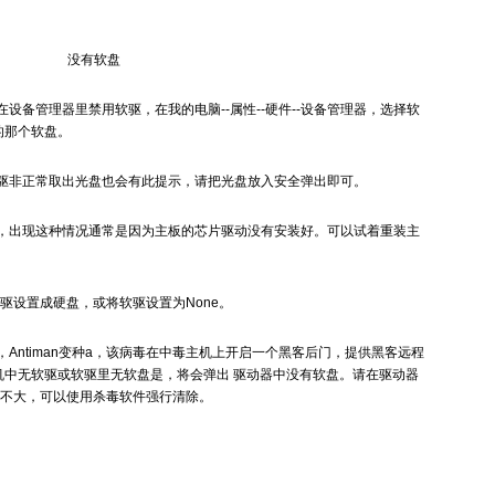
没有软盘
备管理器里禁用软驱，在我的电脑--属性--硬件--设备管理器，选择软
的那个软盘。
非正常取出光盘也会有此提示，请把光盘放入安全弹出即可。
出现这种情况通常是因为主板的芯片驱动没有安装好。可以试着重装主
驱设置成硬盘，或将软驱设置为None。
ntiman变种a，该病毒在中毒主机上开启一个黑客后门，提供黑客远程
机中无软驱或软驱里无软盘是，将会弹出 驱动器中没有软盘。请在驱动器
胁不大，可以使用杀毒软件强行清除。