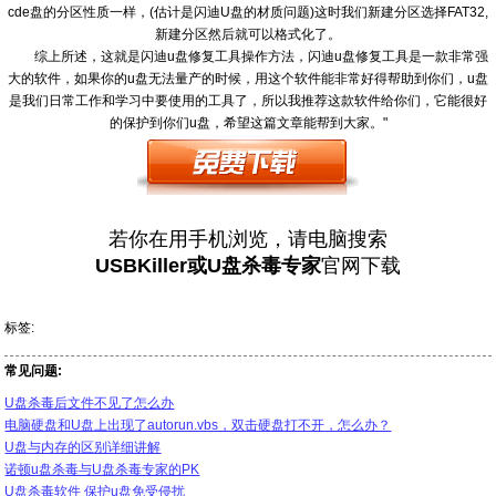
cde盘的分区性质一样，(估计是闪迪U盘的材质问题)这时我们新建分区选择FAT32,
新建分区然后就可以格式化了。
综上所述，这就是闪迪u盘修复工具操作方法，闪迪u盘修复工具是一款非常强
大的软件，如果你的u盘无法量产的时候，用这个软件能非常好得帮助到你们，u盘
是我们日常工作和学习中要使用的工具了，所以我推荐这款软件给你们，它能很好
的保护到你们u盘，希望这篇文章能帮到大家。"
若你在用手机浏览，请电脑搜索
USBKiller或U盘杀毒专家
官网下载
标签:
常见问题:
U盘杀毒后文件不见了怎么办
电脑硬盘和U盘上出现了autorun.vbs，双击硬盘打不开，怎么办？
U盘与内存的区别详细讲解
诺顿u盘杀毒与U盘杀毒专家的PK
U盘杀毒软件 保护u盘免受侵扰