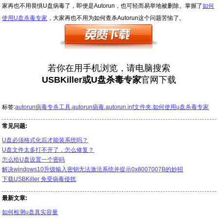
家再也不用畏惧U盘病毒了，即便是Autorun，也可轻而易举地被删除。掌握了
如何
使用U盘杀毒专家
，大家再也不用为如何查杀Autorun这个问题苦恼了。
若你在用手机浏览，请电脑搜索
USBKiller或U盘杀毒专家
官网下载
标签:
autorun病毒专杀工具
,
autorun病毒
,
autorun.inf文件夹
,
如何使用u盘杀毒专家
常见问题:
U盘必须格式化后才能装系统吗？
U盘文件太多打不开了，怎么修复？
怎么给U盘设置一个密码
解决windows10升级输入密钥无法激活系统并提示0x8007007B的妙招
下载USBKiller 免受病毒侵扰
最新文章:
如何检测u盘真实容量