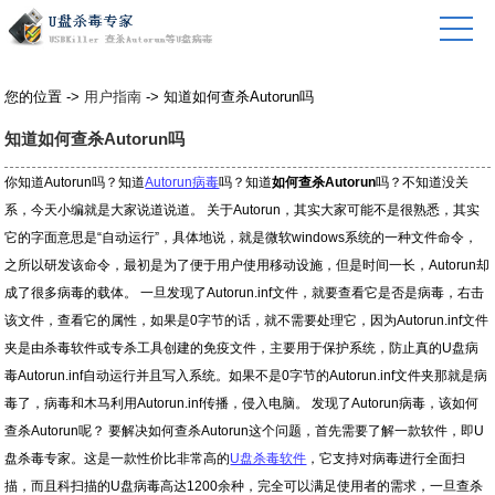
您的位置 ->
用户指南
-> 知道如何查杀Autorun吗
知道如何查杀Autorun吗
你知道Autorun吗？知道
Autorun病毒
吗？知道
如何查杀Autorun
吗？不知道没关
系，今天小编就是大家说道说道。 关于Autorun，其实大家可能不是很熟悉，其实
它的字面意思是“自动运行”，具体地说，就是微软windows系统的一种文件命令，
之所以研发该命令，最初是为了便于用户使用移动设施，但是时间一长，Autorun却
成了很多病毒的载体。 一旦发现了Autorun.inf文件，就要查看它是否是病毒，右击
该文件，查看它的属性，如果是0字节的话，就不需要处理它，因为Autorun.inf文件
夹是由杀毒软件或专杀工具创建的免疫文件，主要用于保护系统，防止真的U盘病
毒Autorun.inf自动运行并且写入系统。如果不是0字节的Autorun.inf文件夹那就是病
毒了，病毒和木马利用Autorun.inf传播，侵入电脑。 发现了Autorun病毒，该如何
查杀Autorun呢？ 要解决如何查杀Autorun这个问题，首先需要了解一款软件，即U
盘杀毒专家。这是一款性价比非常高的
U盘杀毒软件
，它支持对病毒进行全面扫
描，而且科扫描的U盘病毒高达1200余种，完全可以满足使用者的需求，一旦查杀