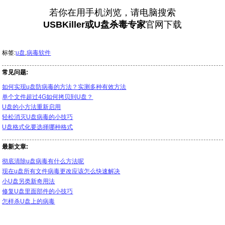
若你在用手机浏览，请电脑搜索
USBKiller或U盘杀毒专家
官网下载
标签:
u盘
,
病毒软件
常见问题:
如何实现u盘防病毒的方法？实测多种有效方法
单个文件超过4G如何拷贝到U盘？
U盘的小方法重新启用
轻松消灭U盘病毒的小技巧
U盘格式化要选择哪种格式
最新文章:
彻底清除u盘病毒有什么方法呢
现在u盘所有文件病毒更改应该怎么快速解决
小U盘另类新奇用法
修复U盘里面部件的小技巧
怎样杀U盘上的病毒