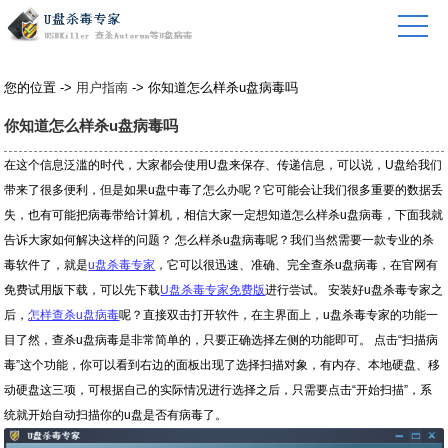
您的位置 ->
用户指南
-> 你知道怎么样杀u盘病毒吗
你知道怎么样杀u盘病毒吗
在这个信息泛滥的时代，大家都会使用U盘来保存、传递信息，可以说，U盘给我们
带来了很多便利，但是如果u盘中毒了怎么办呢？它可能会让我们很多重要的数据丢
失，也有可能把病毒带给计算机，相信大家一定想知道怎么样杀u盘病毒，下面我就
告诉大家如何解决这样的问题？ 怎么样杀u盘病毒呢？我们当然需要一款专业的杀
毒软件了，就是
u盘杀毒专家
，它可以很迅速、准确、完全查杀u盘病毒，在官网有
免费试用版下载，可以先下载
U盘杀毒专家免费版
进行尝试。 安装好u盘杀毒专家之
后，
怎样查杀u盘病毒
呢？直接双击打开软件，在主界面上，u盘杀毒专家的功能一
目了然，查杀u盘病毒是非常简单的，只要正确选择左侧的功能即可。 点击“扫描病
毒”这个功能，你可以看到右边的面板出现了选择扫描对象，有内存、本地硬盘、移
动硬盘这三项，可根据自己的实际情况进行选择之后，只需要点击“开始扫描”，系
统就开始自动扫描你的u盘是否有病毒了。