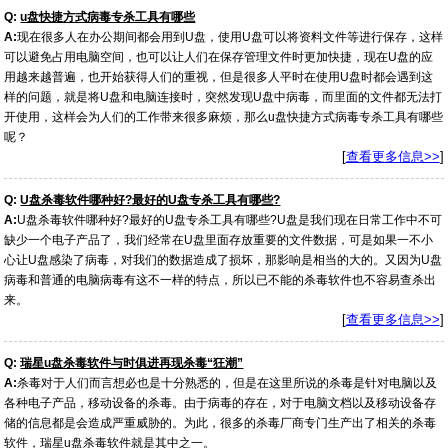
Q:
u盘快捷方式病毒专杀工具有哪些
A:
现在很多人在办公期间都会用到U盘，使用U盘可以将资料文件等进行保存，这样
可以避免占用电脑空间，也可以让人们在保存管理文件时更加快捷，现在U盘的应
用越来越普遍，也开始获得人们的重视，但是很多人平时在使用U盘时都会遇到这
样的问题，就是将U盘和电脑连接时，突然发现U盘中病毒，而里面的文件都无法打
开使用，这样会为人们的工作带来很多麻烦，那么u盘快捷方式病毒专杀工具有哪些
呢？
[
查看更多信息>>
]
Q:
U盘杀毒软件哪种好?最好的U盘专杀工具有哪些?
A:
U盘杀毒软件哪种好?最好的U盘专杀工具有哪些?U盘是我们现在日常工作中不可
缺少一个电子产品了，我们经常在U盘里面存放重要的文件数据，可是如果一不小
心让U盘感染了病毒，对我们的数据造成了损坏，那影响是相当的大的。又因为U盘
病毒和普通的电脑病毒有这不一样的特点，所以已不能的杀毒软件也不容易查杀出
来。
[
查看更多信息>>
]
Q:
瑞星u盘杀毒软件与时俱进再现杀毒“狂潮”
A:
杀毒对于人们而言想必也是十分熟悉的，但是在这里所说的杀毒是针对电脑以及
各种电子产品，移动设备的杀毒。由于病毒的存在，对于电脑文档以及移动设备存
储的信息都是会造成严重威胁的。为此，很多的杀毒厂商专门生产出了相关的杀毒
软件，瑞星u盘杀毒软件就是其中之一。