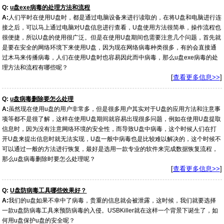
Q:
u盘exe病毒的处理方法和流程
A:
人们平时在使用U盘时，都是通过电脑设备来进行读取的，在将U盘和电脑进行连
接之后，可以马上通过电脑对U盘信息进行查看，U盘使用方法很简单，操作流程也
很便捷，所以U盘的使用很广泛。但是在使用U盘期间也需要注意几个问题，首先就
是要在安全的网络环境下来使用U盘，因为现在网络病毒种类很多，有的会直接通
过木马来传播病毒，人们在使用U盘时也容易因此而中病毒，那么u盘exe病毒的处
理方法和流程有哪些呢？
[
查看更多信息>>
]
Q:
u盘病毒删除要怎么处理
A:
虽然现在使用u盘的用户非常多，但是很多用户其实对于U盘的应用方法和注意事
项等都不是很了解，这样在使用U盘期间就容易出现很多问题，例如在使用U盘提取
信息时，因为没有注意网络环境的安全性，而导致U盘中病毒，这个时候人们在打
开U盘来提出信息时就无法实现，U盘一般中病毒也是比较难以解决的，这个时候不
可以通过一般的方法进行恢复，最好是选用一款专业的软件来完成数据恢复流程，
那么u盘病毒删除时要怎么处理呢？
[
查看更多信息>>
]
Q:
U盘防病毒工具哪些效果好？
A:
我们的u盘如果不幸中了病毒，贵重的信息就会被泄露，这时候，我们就要选择
一款u盘防病毒工具来预防病毒的入侵。USBKiller就在这样一个背景下诞生了，如
何用u盘保护u盘的安全呢？