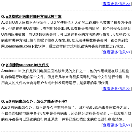
[
查看更多信息>>
]
Q:
u盘格式化病毒时哪种方法比较可靠
A:
提到U盘大家都不会很陌生，U盘的使用也为人们的工作和生活带来了很多方便条
件，但是在使用U盘期间，有的时候会出现U盘数据丢失的情况，这个时候会影响到
U盘的应用效果，当U盘数据丢失时，可以通过专业的方法来进行恢复，u盘格式化
病毒时哪种方法比较可靠呢？很多人在发现U盘无法使用数据丢失时，都会先到官
网upanshadu.com下载软件，通过这样的方式可以很快将丢失的数据进行恢复。
[
查看更多信息>>
]
Q:
如何删除autorun.inf文件夹
A:
autorun.inf文件是我们电脑里面比较常见的文件之一，他的作用就是在双击磁盘
时自动运行制定的某个文件。但是近几年来有很多病毒利用这个文件进行传播，利
用诱人的文件名来诱导用户去点击触发病毒运行，是病毒的常用伎俩。
[
查看更多信息>>
]
Q:
u盘有病毒怎么办，怎么才能杀得干净?
A:
u盘有病毒怎么办，就不是多么严重的事情了。因为安装u盘杀毒专家软件之后，
不仅全面扫描电脑中各个u盘中是否有病毒，还会区分进程是否安全，一旦发现可疑
的程序都是可以迅速的自行终止系统，并将已经扫描出来的病毒进行彻底清除。
[
查看更多信息>>
]