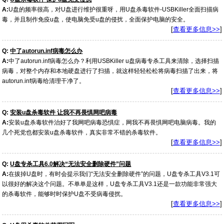
A:
U盘的频率很高，对U盘进行维护很重呀，用U盘杀毒软件-USBKiller全面扫描病
毒，并且制作免疫u盘，使电脑免受u盘的侵扰，全面保护电脑的安全。
[
查看更多信息>>
]
Q:
中了autorun.inf病毒怎么办
A:
中了autorun.inf病毒怎么办？利用USBKiller u盘病毒专杀工具来清除，选择扫描
病毒，对整个内存和本地硬盘进行了扫描，就这样轻轻松松将病毒扫描了出来，将
autorun.inf病毒给清理干净了。
[
查看更多信息>>
]
Q:
安装u盘杀毒软件 让我不再畏惧网吧病毒
A:
安装u盘杀毒软件治好了我网吧病毒恐惧症，网我不再畏惧网吧电脑病毒。我的
几个死党也都安装u盘杀毒软件，真实非常不错的杀毒软件。
[
查看更多信息>>
]
Q:
U盘专杀工具6.0解决“无法安全删除硬件”问题
A:
在拔掉U盘时，有时会提示我们“无法安全删除硬件”的问题，U盘专杀工具V3.1可
以很好的解决这个问题。不单单是这样，U盘专杀工具V3.1还是一款功能非常强大
的杀毒软件，能够时时保护U盘不受病毒侵扰。
[
查看更多信息>>
]