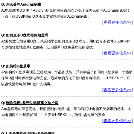
Q:
怎么处理Autorun病毒
A:
电脑或者U盘中了Autorun病毒的时候该怎么办呢？该怎么处理Autorun病毒呢？
下载下载USBKiller U盘杀毒专家就能搞定Autorun病毒。
[
查看更多信息>>
]
Q:
如何查杀U盘病毒你知道吗
A:
要想放心地使用U盘，就必须学会如何查杀U盘病毒，用U盘专杀软件USBKiller
可以很轻松地查杀U盘病毒，让电脑和U盘免受病毒的侵扰。
[
查看更多信息>>
]
Q:
如何给U盘杀毒
A:
如何给U盘杀毒现在已经成为一个必备技能，只有学会了如何给U盘杀毒，才能够
保障U盘时时保持清洁和安全。最简单的方法下载U盘杀毒专家——USBKiller，可
以很快清除电脑和U盘中的病毒。
[
查看更多信息>>
]
Q:
制作免疫u盘帮助电脑建立防护网
A:
u盘病毒的肆意泛滥，我们要制作免疫u盘，帮助我们让电脑不受病毒的感染，来
为电脑建立一层防护网，并且安装USBKiller，确保u盘电脑的安全。
[
查看更多信息>>
]
Q:
U盘杀毒软件 保护u盘免受侵扰